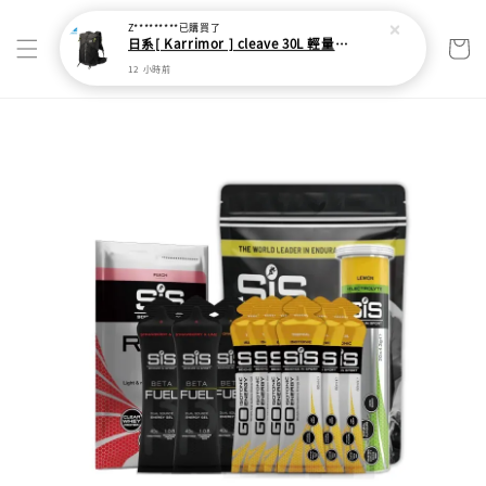
Z*********
已購買了
日系[ Karrimor ] cleave 30L 輕量野跑健走包
12 小時前