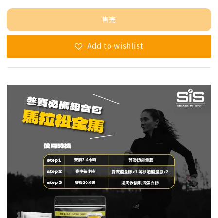
售完
Add to wishlist