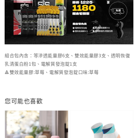
組合包內含：等滲透能量膠6支、雙效能量膠3支、透明恢復
乳清蛋白粉1包、電解質發泡錠1支
🔺雙效能量膠:草莓、電解質發泡錠口味:草莓
您可能也喜歡