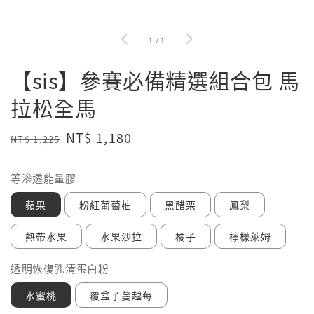
1
/
1
【sis】參賽必備精選組合包 馬
拉松全馬
Regular
Sale
NT$ 1,180
NT$ 1,225
售完
price
price
等滲透能量膠
蘋果
粉紅葡萄柚
黑醋栗
鳳梨
熱帶水果
水果沙拉
橘子
檸檬萊姆
透明恢復乳清蛋白粉
水蜜桃
覆盆子蔓越莓