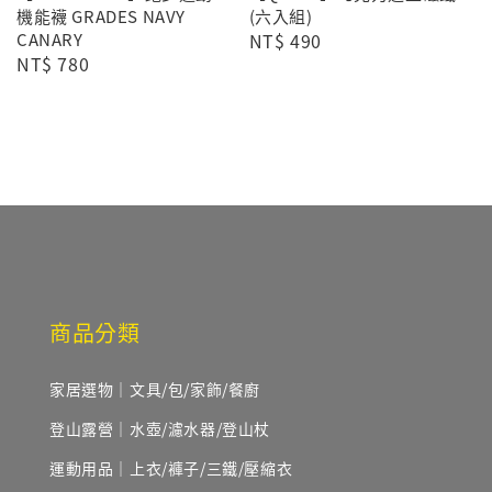
機能襪 GRADES NAVY
(六入組)
CANARY
Regular
NT$ 490
Regular
NT$ 780
price
price
商品分類
家居選物｜文具/包/家飾/餐廚
登山露營｜水壺/濾水器/登山杖
運動用品｜上衣/褲子/三鐵/壓縮衣