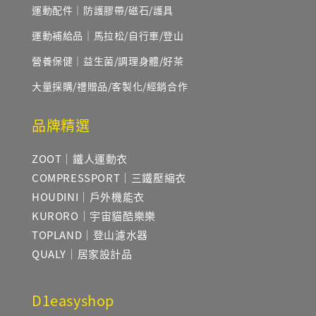
運動配件｜防護膠帶/磁石/護具
運動補給品｜馬拉松/自行車/登山
營養保健｜益生菌/調理身體/好茶
大量採購/禮贈品/客製化/經銷合作
品牌精選
ZOOT｜鐵人運動衣
COMPRESSPORT｜三鐵壓縮衣
HOUDINI｜戶外機能衣
KURORO｜宇宙貓酷樂樂
TOPLAND｜登山濾水器
QUALY｜居家設計品
D1easyshop