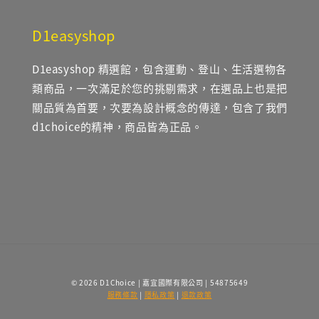
D1easyshop
D1easyshop 精選館，包含運動、登山、生活選物各
類商品，一次滿足於您的挑剔需求，在選品上也是把
關品質為首要，次要為設計概念的傳達，包含了我們
d1choice的精神，商品皆為正品。
© 2026 D1Choice | 嘉宜國際有限公司 | 54875649
服務條款
|
隱私政策
|
退款政策