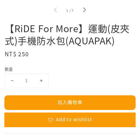
1
/
7
【RiDE For More】運動(皮夾
式)手機防水包(AQUAPAK)
Regular
NT$ 250
price
數量
加入購物車
Add to wishlist