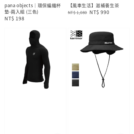
pana objects｜環保編織杯
【風車生活】滋補養生茶
墊-兩入組 (三色)
Regular
Sale
NT$ 990
NT$ 1,080
Regular
NT$ 198
price
price
price