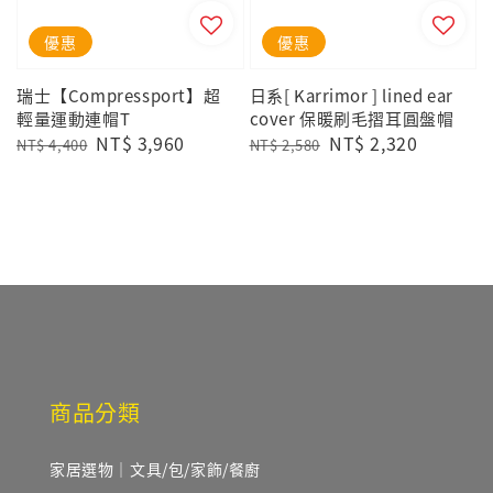
優惠
優惠
瑞士【Compressport】超
日系[ Karrimor ] lined ear
輕量運動連帽T
cover 保暖刷毛摺耳圓盤帽
Regular
Sale
NT$ 3,960
Regular
Sale
NT$ 2,320
NT$ 4,400
NT$ 2,580
price
price
price
price
商品分類
家居選物｜文具/包/家飾/餐廚