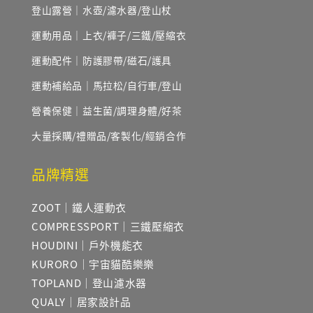
登山露營｜水壺/濾水器/登山杖
運動用品｜上衣/褲子/三鐵/壓縮衣
運動配件｜防護膠帶/磁石/護具
運動補給品｜馬拉松/自行車/登山
營養保健｜益生菌/調理身體/好茶
大量採購/禮贈品/客製化/經銷合作
品牌精選
ZOOT｜鐵人運動衣
COMPRESSPORT｜三鐵壓縮衣
HOUDINI｜戶外機能衣
KURORO｜宇宙貓酷樂樂
TOPLAND｜登山濾水器
QUALY｜居家設計品