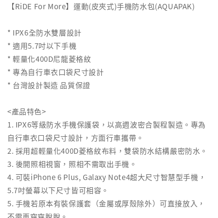
【RiDE For More】運動(皮夾式)手機防水包(AQUAPAK)
* IPX6全防水雙層設計
* 適用5.7吋以下手機
* 輕量化400D尼龍菱格紋
* 專為自行車衣口袋尺寸設計
* 台灣設計製造 品質保證
<產品特色>
1. IPX6等級防水手機保護袋，以高週波密合製程製造。專為
自行車衣口袋尺寸設計，方面行車攜帶。
2. 採用超輕量化400D菱格紋布料，雙袋防水結構嚴密防水。
3. 後開照相視窗，照相不需取出手機。
4. 可裝iPhone 6 Plus, Galaxy Note4超大尺寸智慧型手機，
5.7吋螢幕以下尺寸皆可相容。
5. 手機若原本有裝保護套（金屬或厚殼除外）可直接放入，
不需再穿穿脫脫。