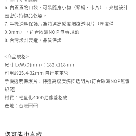
6. 內置置物口袋，可裝隨身小物（零錢、卡片），夾鏈設計
嚴密保持物品乾燥。
7. 手機透明保護片為特選高感度觸控透明片（厚度僅
0.3mm），符合歐洲NOＰ無毒規範
8. 台灣設計製造，品質保證
<商品規格>
尺寸 LxWxD(mm)：182 x118 mm
可用於25.4-32mm 自行車車管
手機透明保護片：特選高感度觸控透明片(符合歐洲NOP無毒
規範)
材質：輕量化400D尼龍菱格紋
產地：台灣
您可能也喜歡