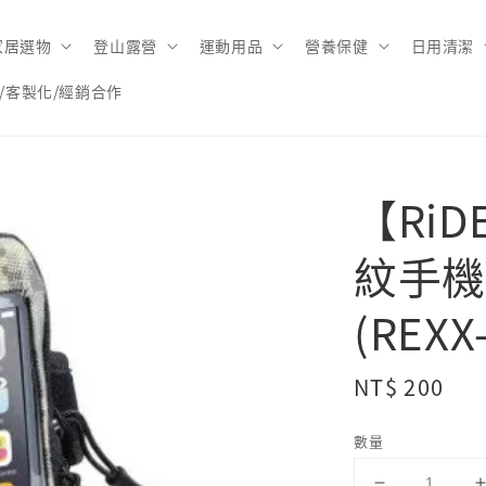
家居選物
登山露營
運動用品
營養保健
日用清潔
/客製化/經銷合作
【RiD
紋手機
(REXX
Regular
NT$ 200
price
數量