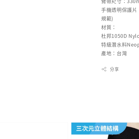
臂帶尺寸：330m
手機透明保護片
規範)
材質：
杜邦1050D N
特級潛水料Neo
產地：台灣
分享