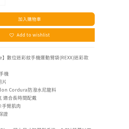
加入購物車
Add to wishlist
 More】數位迷彩紋手機運動臂袋(REXX)迷彩款
下手機
明片
ylon Cordura防潑水尼龍料
氣 適合長時間配戴
卡手臂肌肉
質保證