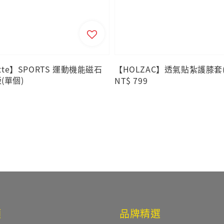
otte】SPORTS 運動機能磁石
【HOLZAC】透氣貼紮護膝套
(單個)
Regular
NT$ 799
price
類
品牌精選