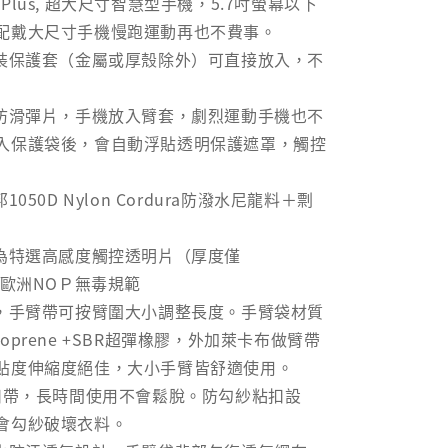
 7 Plus, 超大尺寸智慧型手機，5.7吋螢幕以下
配戴大尺寸手機慢跑運動再也不費事。
有裝保護套（金屬或厚殼除外）可直接放入，不
機防滑彈片，手機放入臂套，劇烈運動手機也不
入保護袋後，會自動浮貼透明保護遮罩，觸控
050D Nylon Cordura防潑水尼龍料＋剽
罩為特選高感度觸控透明片（厚度僅
合歐洲NOＰ無毒規範
計，手臂帶可按臂圍大小調整長度。手臂袋材質
oprene +SBR超彈橡膠，外加萊卡布做臂帶
貼度伸縮度絕佳，大小手臂皆舒適使用。
粘扣帶，長時間使用不會鬆脫。防勾紗粘扣設
會勾紗破壞衣料。