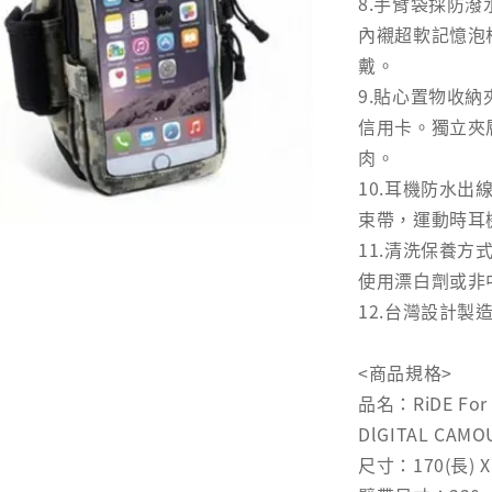
8.手臂袋採防
內襯超軟記憶泡
戴。
9.貼心置物收
信用卡。獨立夾
肉。
10.耳機防水
束帶，運動時耳
11.清洗保養
使用漂白劑或非
12.台灣設計製
<商品規格>
品名：RiDE Fo
DlGITAL CAM
尺寸：170(長) X 