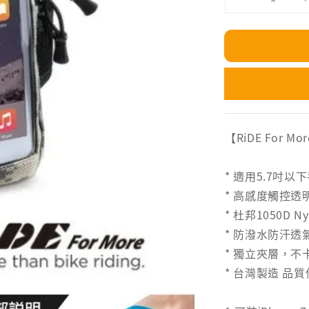
【RiDE For
* 適用5.7吋以
* 高感度觸控透
* 杜邦1050D N
* 防潑水防汗透
* 獨立夾層，不
* 台灣製造 品