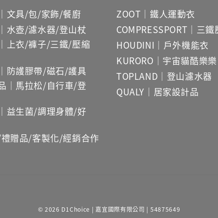
｜文具/包/家飾/餐廚
ZOOT｜鐵人運動衣
｜水壺/濾水器/登山杖
COMPRESSPORT｜三
｜上衣/褲子/三鐵/壓縮
HOUDINI｜戶外機能衣
KURORO｜宇宙貓酷樂樂
｜防護膠帶/磁石/護具
TOPLAND｜登山濾水器
品｜馬拉松/自行車/登
QUALY｜居家設計品
｜益生菌/調理身體/好
/禮贈品/客製化/經銷合作
© 2026 D1Choice | 嘉宜國際有限公司 | 54875649