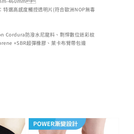
m-460mm
：特選高感度觸控透明片(符合歐洲NOP無毒
ylon Cordura防潑水尼龍料、剽悍數位迷彩紋
prene +SBR超彈橡膠、萊卡布臂帶包邊