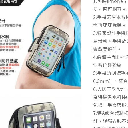
1.可裝iPhone
尺寸皆可相容。
2.手機若原本
需再穿穿脫脫。
3.獨家設計手
易滑動。手機放
靈敏度絕佳。
4.袋體主面料杜邦1
悍數位迷彩紋
5.手機透明遮
0.3mm），符
6.人因工學設
為特級潛水料Ne
包邊，手臂帶服
7.特A級台製
計，誤觸衣服不