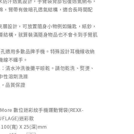
潑水防汗透氣設計，手臂袋背部包復透氣網布，
棉，臂帶有做暗孔透氣結構，適合長時間配
納夾層設計，可放置隨身小物例如鑰匙，紙鈔，
層結構，就算裝滿隨身物品也不會卡到手臂肌
出線孔適用多數品牌手機。特殊設計耳機線收納
機線不纏手。
方式：清水沖洗後攤平晾乾。請勿乾洗、熨燙、
中性溶劑洗滌
造，品質保證
r More 數位迷彩紋手機運動臂袋(REXX-
OUFLAGE)迷彩款
100(寬) X 25(深)mm