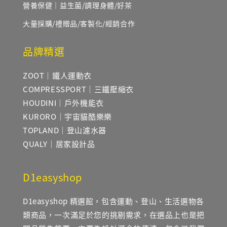
營養保健｜益生菌/調理身體/好茶
大量採購/禮贈品/客製化/經銷合作
品牌精選
ZOOT｜鐵人運動衣
COMPRESSPORT｜三鐵壓縮衣
HOUDINI｜戶外機能衣
KURORO｜宇宙貓酷樂樂
TOPLAND｜登山濾水器
QUALY｜居家設計品
D1easyshop
D1easyshop 精選館，包含運動、登山、生活選物各
類商品，一次滿足於您的挑剔需求，在選品上也是把