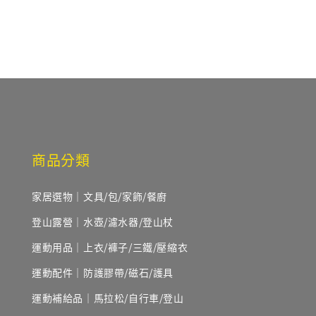
price
商品分類
家居選物｜文具/包/家飾/餐廚
登山露營｜水壺/濾水器/登山杖
運動用品｜上衣/褲子/三鐵/壓縮衣
運動配件｜防護膠帶/磁石/護具
運動補給品｜馬拉松/自行車/登山