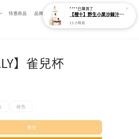
****
已購買了
特惠商品
品牌總覽
【橙十】野生小果沙棘汁-貼心隨身瓶【30ml*10瓶】
23 小時前
ALY】雀兒杯
完
色
綠色
售完