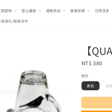
家居選物
登山露營
運動用品
營養保健
日用清潔
/客製化/經銷合作
【QU
Regular
NT$ 380
售
price
顏色
黑色
白