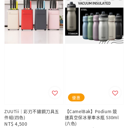
優惠
ZUUTii｜彩刃不鏽鋼刀具五
【CamelBak】Podium 競
件組(四色)
速真空保冰單車水瓶 530ml
Regular
NT$ 4,500
(六色)