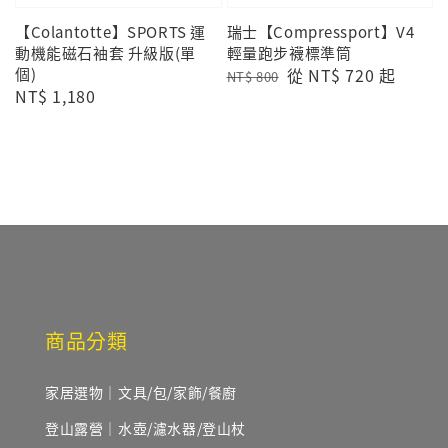
【Colantotte】SPORTS 運
瑞士【Compressport】V4
動機能磁石袖套 升級版(單
輕量跑步襪標準筒
個)
Regular
Sale
從
NT$ 720
起
NT$ 800
Regular
NT$ 1,180
price
price
price
商品分類
家居選物｜文具/包/家飾/餐廚
登山露營｜水壺/濾水器/登山杖