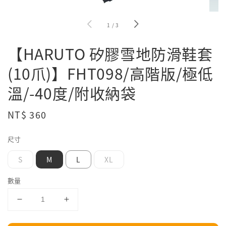
1
/
3
【HARUTO 矽膠雪地防滑鞋套
(10爪)】FHT098/高階版/極低
溫/-40度/附收納袋
Regular
NT$ 360
price
尺寸
S
M
L
XL
數量