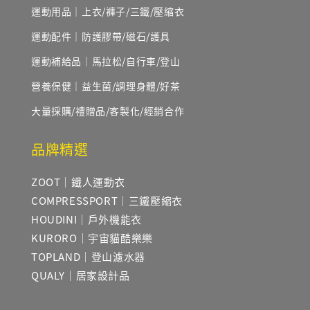
運動用品｜上衣/褲子/三鐵/壓縮衣
運動配件｜防護膠帶/磁石/護具
運動補給品｜馬拉松/自行車/登山
營養保健｜益生菌/調理身體/好茶
大量採購/禮贈品/客製化/經銷合作
品牌精選
ZOOT｜鐵人運動衣
COMPRESSPORT｜三鐵壓縮衣
HOUDINI｜戶外機能衣
KURORO｜宇宙貓酷樂樂
TOPLAND｜登山濾水器
QUALY｜居家設計品