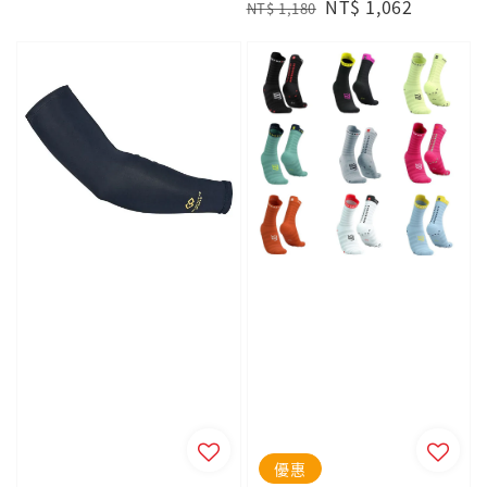
Regular
Sale
NT$ 1,062
price
NT$ 1,180
price
price
優惠