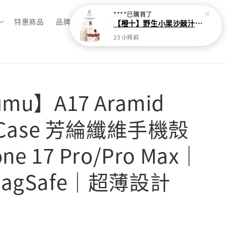
****
已購買了
特惠商品
品牌總覽
【橙十】野生小果沙棘汁-貼心隨身瓶【30ml*10瓶】
23 小時前
umu】A17 Aramid
r Case 芳綸纖維手機殼
ne 17 Pro/Pro Max｜
MagSafe｜超薄設計