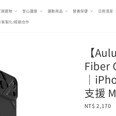
家居選物
登山露營
運動用品
營養保健
日用清潔
/客製化/經銷合作
【Aul
Fibe
｜iPho
支援 
Regular
NT$ 2,170
price