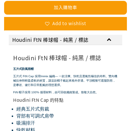
加入購物車
Add to wishlist
Houdini FtN 棒球帽 - 純黑 / 標誌
Houdini FtN 棒球帽 - 純黑 / 標誌
五片式防風雨帽
五片式 FtN Cap 採用Immix 編織— 一款涼爽、快乾且透氣性極佳的布料。雙向機
械拉伸和輕盈柔軟的材質，讓這款帽子戴起來格外舒適。平頂帽簷可遮陽防雨，
是攀岩、健行和日常配戴的理想選擇。
FtN 帽子採用 100% 循環材料，由可回收纖維製成。致敬大自然。
Houdini FtN Cap 的特點
經典五片式剪裁
背部有可調式肩帶
吸濕排汗
快乾材料