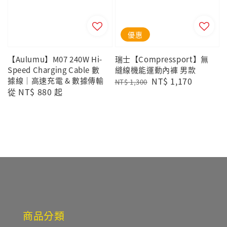
優惠
【Aulumu】M07 240W Hi-
瑞士【Compressport】無
Speed Charging Cable 數
縫線機能運動內褲 男款
據線｜高速充電 & 數據傳輸
Regular
Sale
NT$ 1,170
NT$ 1,300
Regular
從
NT$ 880
起
price
price
price
商品分類