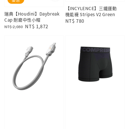
【INCYLENCE】三鐵運動
瑞典【Houdini】Daybreak
機能襪 Stripes V2 Green
Cap 耐磨中性小帽
Regular
NT$ 780
Regular
Sale
NT$ 1,872
NT$ 2,080
price
price
price