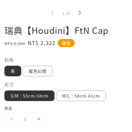
1
/
4
瑞典【Houdini】FtN Cap
Regular
Sale
NT$ 2,322
優惠
NT$ 2,580
price
price
顔色
黑
藍色幻想
尺寸
S/M：55cm-58cm
M/L：58cm-61cm
數量