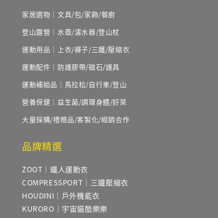
家居選物｜文具/包/家飾/餐廚
登山露營｜水壺/濾水器/登山杖
運動用品｜上衣/褲子/三鐵/壓縮衣
運動配件｜防護膠帶/磁石/護具
運動補給品｜馬拉松/自行車/登山
營養保健｜益生菌/調理身體/好茶
大量採購/禮贈品/客製化/經銷合作
品牌精選
ZOOT｜鐵人運動衣
COMPRESSPORT｜三鐵壓縮衣
HOUDINI｜戶外機能衣
KURORO｜宇宙貓酷樂樂