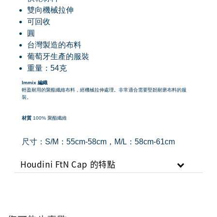
雙向機械拉伸
可回收
圓
台灣製造的布料
葡萄牙生產的服裝
重量：54克
Immix 編織
輕盈耐用的聚酯纖維布料，經機械拉伸處理。非常適合需要堅韌耐磨布料的服
裝。
材質
100% 聚酯纖維
尺寸：S/M：55cm-58cm，M/L：58cm-61cm
Houdini FtN Cap 的特點