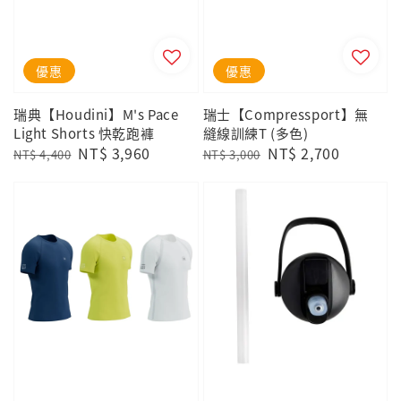
優惠
優惠
瑞典【Houdini】M's Pace
瑞士【Compressport】無
Light Shorts 快乾跑褲
縫線訓練T (多色)
Regular
Sale
NT$ 3,960
Regular
Sale
NT$ 2,700
NT$ 4,400
NT$ 3,000
price
price
price
price