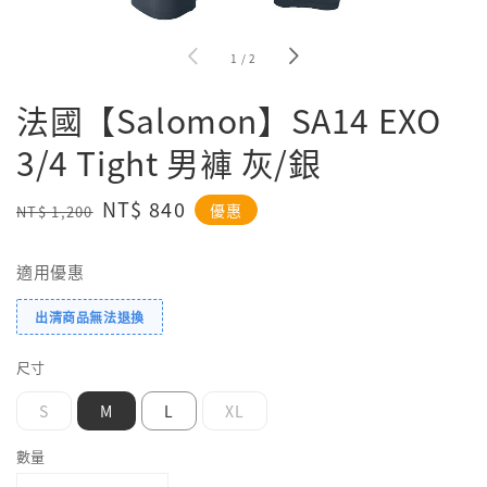
1
/
2
法國【Salomon】SA14 EXO
3/4 Tight 男褲 灰/銀
Regular
Sale
NT$ 840
優惠
NT$ 1,200
price
price
適用優惠
出清商品無法退換
尺寸
S
M
L
XL
數量