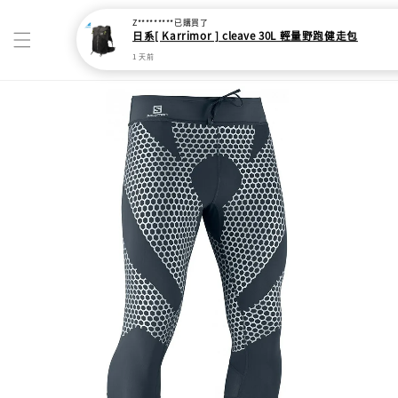
Z*********
已購買了
日系[ Karrimor ] cleave 30L 輕量野跑健走包
1 天前