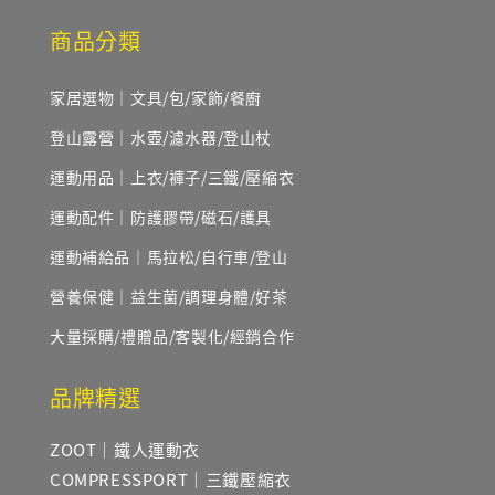
商品分類
家居選物｜文具/包/家飾/餐廚
登山露營｜水壺/濾水器/登山杖
運動用品｜上衣/褲子/三鐵/壓縮衣
運動配件｜防護膠帶/磁石/護具
運動補給品｜馬拉松/自行車/登山
營養保健｜益生菌/調理身體/好茶
大量採購/禮贈品/客製化/經銷合作
品牌精選
ZOOT｜鐵人運動衣
COMPRESSPORT｜三鐵壓縮衣