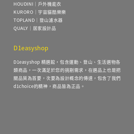
HOUDINI｜戶外機能衣
KURORO｜宇宙貓酷樂樂
TOPLAND｜登山濾水器
QUALY｜居家設計品
D1easyshop
D1easyshop 精選館，包含運動、登山、生活選物各
類商品，一次滿足於您的挑剔需求，在選品上也是把
關品質為首要，次要為設計概念的傳達，包含了我們
d1choice的精神，商品皆為正品。