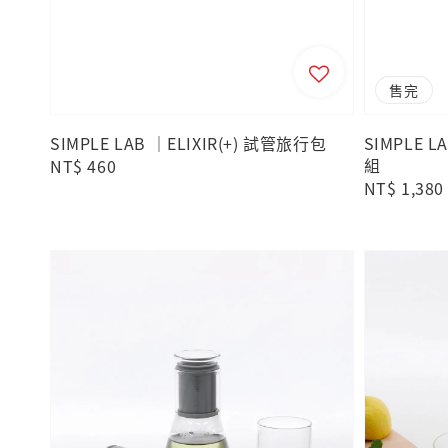
售完
SIMPLE LAB ｜ELIXIR(+) 試管旅行包
SIMPLE 
組
Regular
NT$ 460
Regular
NT$ 1,380
price
price