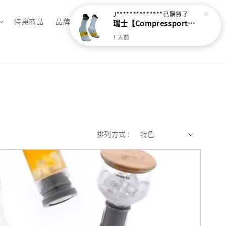
J**************
已購買了
特惠商品
品牌總覽
瑞士【Compressport】V4 越野跑襪(2024新色)
1 天前
排列方式 :