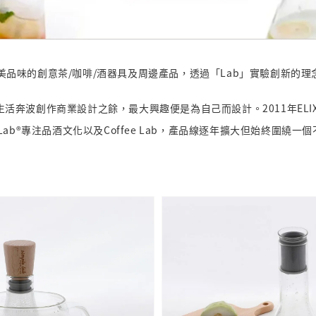
活節奏和審美品味的創意茶/咖啡/酒器具及周邊產品，透過「Lab」實驗創
為生活奔波創作商業設計之餘，最大興趣便是為自己而設計。2011年E
b®專注品酒文化以及Coffee Lab，產品線逐年擴大但始終圍繞一個不變的主