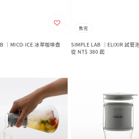
售完
LAB ｜MICO-ICE 冰萃咖啡壺
SIMPLE LAB ｜ELIXIR 試
Regular
從
NT$ 380
起
price