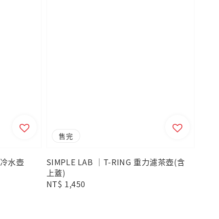
售完
恆流冷水壺
SIMPLE LAB ｜T-RING 重力濾茶壺(含
上蓋)
Regular
NT$ 1,450
price