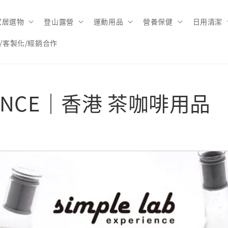
家居選物
登山露營
運動用品
營養保健
日用清潔
/客製化/經銷合作
ERIENCE｜香港 茶咖啡用品