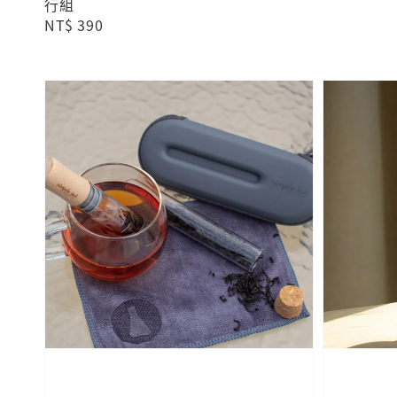
行組
Regular
NT$ 390
price