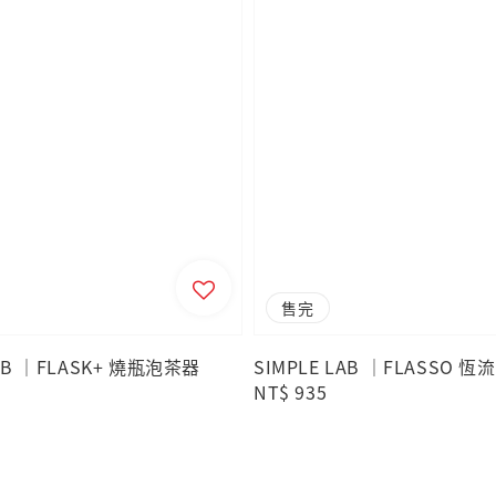
售完
LAB ｜FLASK+ 燒瓶泡茶器
SIMPLE LAB ｜FLASSO 
Regular
NT$ 935
price