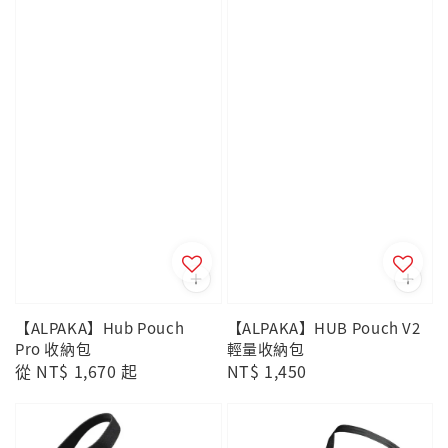
【ALPAKA】Hub Pouch
【ALPAKA】HUB Pouch V2
Pro 收納包
輕量收納包
Regular
從
NT$ 1,670
起
Regular
NT$ 1,450
price
price