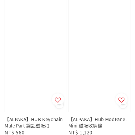
【ALPAKA】HUB Keychain
【ALPAKA】Hub ModPanel
Male Part 鑰匙磁吸扣
Mini 磁吸收納條
Regular
NT$ 560
Regular
NT$ 1,120