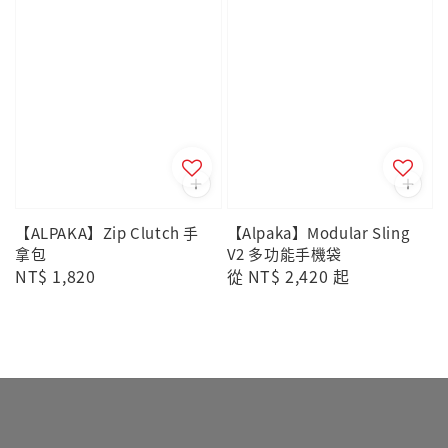
【ALPAKA】Zip Clutch 手
【Alpaka】Modular Sling
拿包
V2 多功能手機袋
Regular
NT$ 1,820
Regular
從
NT$ 2,420
起
price
price