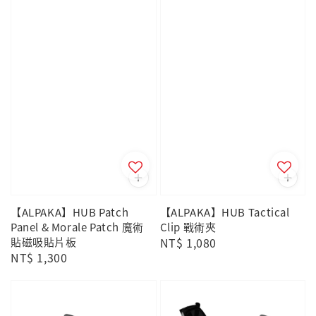
【ALPAKA】HUB Patch
【ALPAKA】HUB Tactical
Panel & Morale Patch 魔術
Clip 戰術夾
貼磁吸貼片板
Regular
NT$ 1,080
Regular
NT$ 1,300
price
price