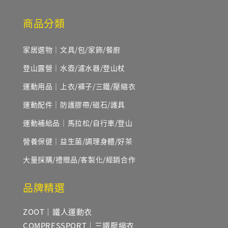
商品分類
家居選物｜文具/包/家飾/餐廚
登山露營｜水壺/濾水器/登山杖
運動用品｜上衣/褲子/三鐵/壓縮衣
運動配件｜防護膠帶/磁石/護具
運動補給品｜馬拉松/自行車/登山
營養保健｜益生菌/調理身體/好茶
大量採購/禮贈品/客製化/經銷合作
品牌精選
ZOOT｜鐵人運動衣
COMPRESSPORT｜三鐵壓縮衣