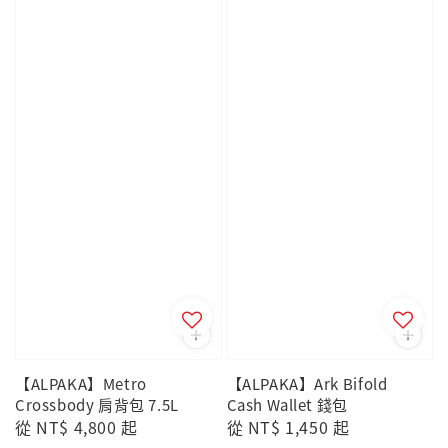
【ALPAKA】Metro
【ALPAKA】Ark Bifold
Crossbody 肩背包 7.5L
Cash Wallet 錢包
Regular
從
NT$ 4,800
起
Regular
從
NT$ 1,450
起