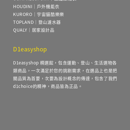
HOUDINI｜戶外機能衣
KURORO｜宇宙貓酷樂樂
TOPLAND｜登山濾水器
QUALY｜居家設計品
D1easyshop
D1easyshop 精選館，包含運動、登山、生活選物各
類商品，一次滿足於您的挑剔需求，在選品上也是把
關品質為首要，次要為設計概念的傳達，包含了我們
d1choice的精神，商品皆為正品。