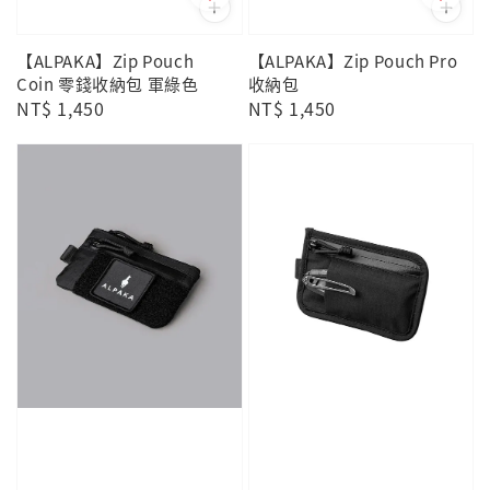
【ALPAKA】Zip Pouch
【ALPAKA】Zip Pouch Pro
Coin 零錢收納包 軍綠色
收納包
Regular
NT$ 1,450
Regular
NT$ 1,450
price
price