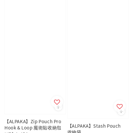
【ALPAKA】Zip Pouch Pro
【ALPAKA】Stash Pouch
Hook & Loop 魔術貼收納包
收納袋