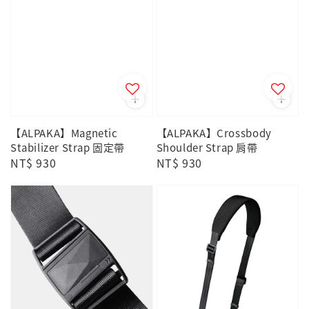
【ALPAKA】Magnetic
【ALPAKA】Crossbody
Stabilizer Strap 固定帶
Shoulder Strap 肩帶
Regular
NT$ 930
Regular
NT$ 930
price
price