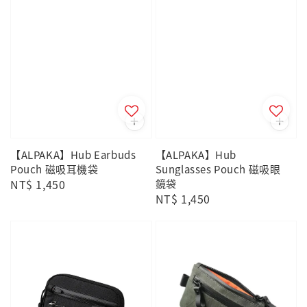
【ALPAKA】Hub Earbuds
【ALPAKA】Hub
Pouch 磁吸耳機袋
Sunglasses Pouch 磁吸眼
Regular
NT$ 1,450
鏡袋
Regular
NT$ 1,450
price
price