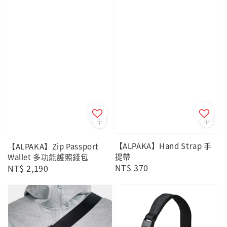
【ALPAKA】Hand Strap 手
【ALPAKA】Zip Passport
提帶
Wallet 多功能護照錢包
Regular
NT$ 370
Regular
NT$ 2,190
price
price