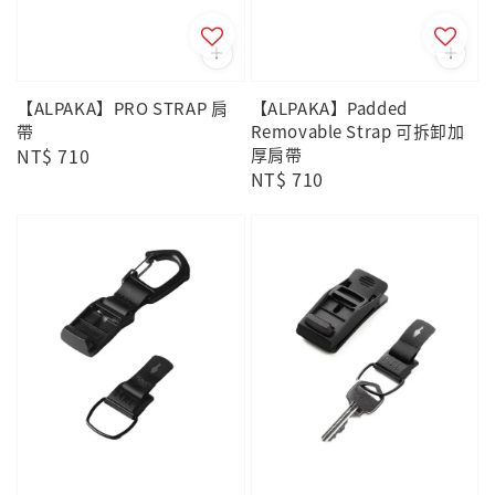
【ALPAKA】PRO STRAP 肩
【ALPAKA】Padded
帶
Removable Strap 可拆卸加
Regular
NT$ 710
厚肩帶
Regular
NT$ 710
price
price