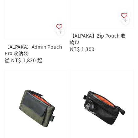
【ALPAKA】Zip Pouch 收
納包
【ALPAKA】Admin Pouch
Regular
NT$ 1,300
Pro 收納袋
price
Regular
從
NT$ 1,820
起
price