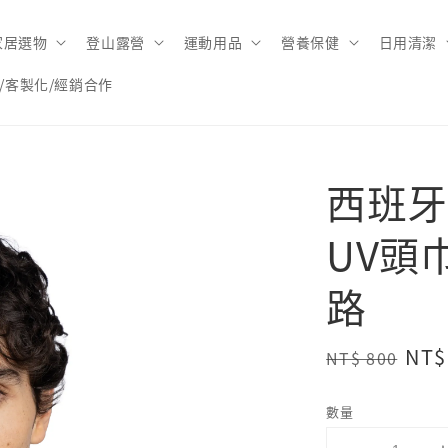
家居選物
登山露營
運動用品
營養保健
日用清潔
/客製化/經銷合作
西班牙【
UV頭
路
Regular
Sal
NT$
NT$ 800
price
pri
數量