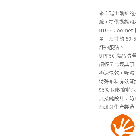
來自瑞士動態的
統，提供動態溫
BUFF Coolnet
單一尺寸約 50
舒適服貼。
UPF50 織品防
超輕量比經典頭巾
極速快乾，吸濕
特殊布料有效蒸
95% 回收寶特
無接縫設計：防
西班牙生產製造