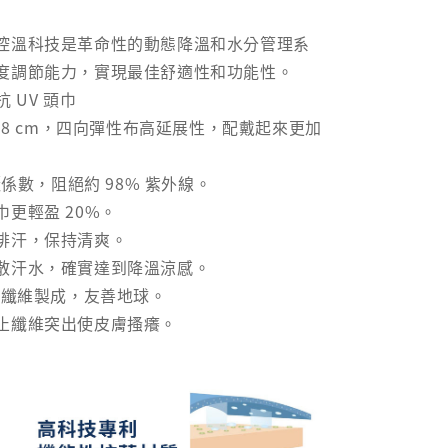
控溫科技是革命性的動態降溫和水分管理系
度調節能力，實現最佳舒適性和功能性。
 抗 UV 頭巾
-58 cm，四向彈性布高延展性，配戴起來更加
曬係數，阻絕約 98% 紫外線。
更輕盈 20%。
排汗，保持清爽。
散汗水，確實達到降溫涼感。
瓶纖維製成，友善地球。
止纖維突出使皮膚搔癢。