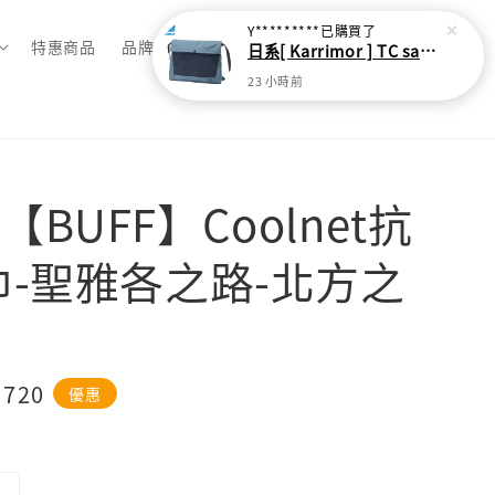
Y*********
已購買了
特惠商品
品牌總覽
日系[ Karrimor ] TC sacoche Ｌ 多功能輕旅收納袋
23 小時前
BUFF】Coolnet抗
巾-聖雅各之路-北方之
e
 720
優惠
ce