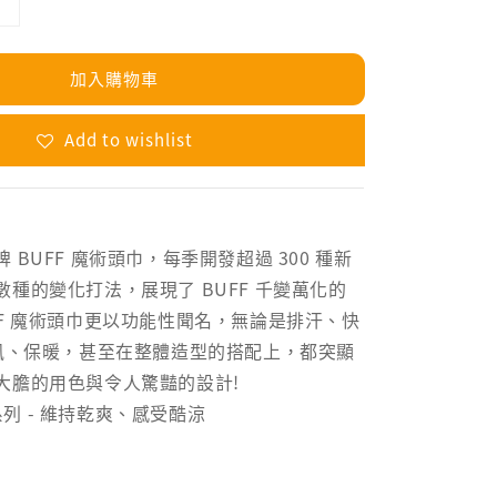
加入購物車
Add to wishlist
 BUFF 魔術頭巾，每季開發超過 300 種新
種的變化打法，展現了 BUFF 千變萬化的
FF 魔術頭巾更以功能性聞名，無論是排汗、快
防風、保暖，甚至在整體造型的搭配上，都突顯
大膽的用色與令人驚豔的設計!
t 系列 - 維持乾爽、感受酷涼