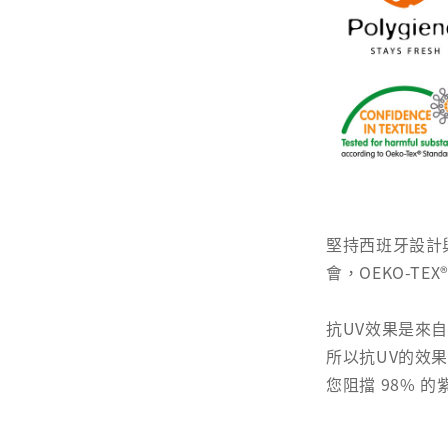
堅持西班牙設計
會，OEKO-TEX
抗UV效果是來
所以抗UV的效
您阻擋 98% 