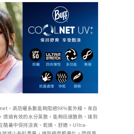
lnet，高防曬系數能夠阻絕98%紫外線。來自
，透過有效的水分蒸散，能夠迅速散熱、達到
酷暑中保持涼爽、乾燥、舒適。Ultra-
技，有效減少布料重量，達到極度輕量化。環保再