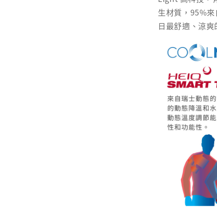
生材質，95%
日最舒適、涼爽