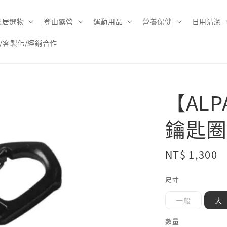
家居選物
登山露營
運動用品
營養保健
日用清潔
/客製化/經銷合作
【ALPA
鑰匙圈
Regular
NT$ 1,300
price
尺寸
一般
大
數量