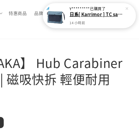
Y*********
已購買了
特惠商品
品牌總覽
日系[ Karrimor ] TC sacoche Ｌ 多功能輕旅收納袋
14 小時前
KA】 Hub Carabiner
| 磁吸快拆 輕便耐用